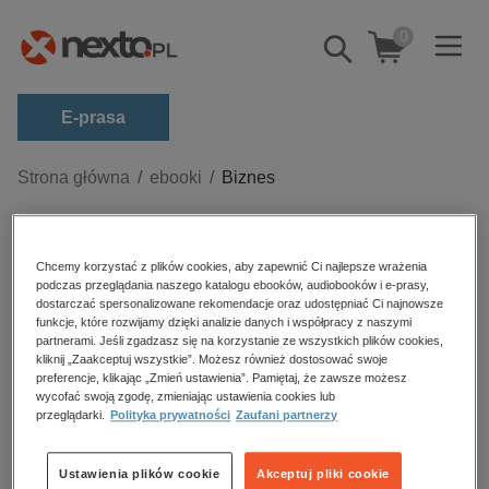
0
Pokaż/schowaj
wyszukiwarkę
E-prasa
Kategorie
Strona główna
ebooki
Biznes
Zobacz wszystkie E-prasa
Biznes – ebooki
budownictwo, aranżacja wnętrz
Chcemy korzystać z plików cookies, aby zapewnić Ci najlepsze wrażenia
podczas przeglądania naszego katalogu ebooków, audiobooków i e-prasy,
biznesowe, branżowe, gospodarka
dostarczać spersonalizowane rekomendacje oraz udostępniać Ci najnowsze
funkcje, które rozwijamy dzięki analizie danych i współpracy z naszymi
darmowe wydania
partnerami. Jeśli zgadzasz się na korzystanie ze wszystkich plików cookies,
Sortowanie
Filtrowanie
dzienniki
kliknij „Zaakceptuj wszystkie”. Możesz również dostosować swoje
preferencje, klikając „Zmień ustawienia”. Pamiętaj, że zawsze możesz
edukacja
Brak produktów.
wycofać swoją zgodę, zmieniając ustawienia cookies lub
przeglądarki.
Polityka prywatności
Zaufani partnerzy
hobby, sport, rozrywka
komputery, internet, technologie, informatyka
Ustawienia plików cookie
Akceptuj pliki cookie
Ebooki o biznesie – bestsellery ekonomiczne,