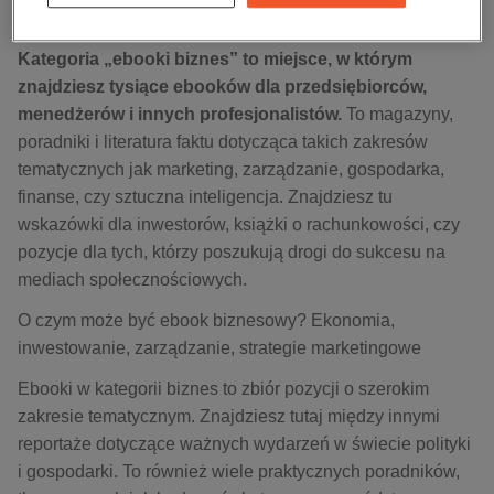
kobiece, lifestyle, kultura
marketingowe, o zarządzaniu
polityka, społeczno-informacyjne
Kategoria „ebooki biznes” to miejsce, w którym
psychologiczne
znajdziesz tysiące ebooków dla przedsiębiorców,
menedżerów i innych profesjonalistów.
To magazyny,
inne
poradniki i literatura faktu dotycząca takich zakresów
popularno-naukowe
tematycznych jak marketing, zarządzanie, gospodarka,
historia
finanse, czy sztuczna inteligencja. Znajdziesz tu
zdrowie
wskazówki dla inwestorów, książki o rachunkowości, czy
religie
pozycje dla tych, którzy poszukują drogi do sukcesu na
mediach społecznościowych.
O czym może być ebook biznesowy? Ekonomia,
inwestowanie, zarządzanie, strategie marketingowe
Ebooki w kategorii biznes to zbiór pozycji o szerokim
zakresie tematycznym. Znajdziesz tutaj między innymi
reportaże dotyczące ważnych wydarzeń w świecie polityki
i gospodarki. To również wiele praktycznych poradników,