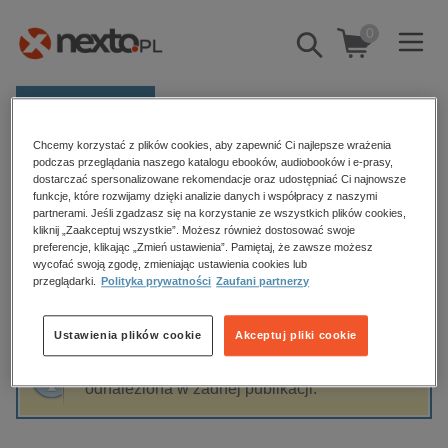
0
Pokaż/schowaj
wyszukiwarkę
E-prasa
Chcemy korzystać z plików cookies, aby zapewnić Ci najlepsze wrażenia
Kategorie
Strona główna
Aleksander Łożykowski
podczas przeglądania naszego katalogu ebooków, audiobooków i e-prasy,
dostarczać spersonalizowane rekomendacje oraz udostępniać Ci najnowsze
Zobacz wszystkie E-prasa
funkcje, które rozwijamy dzięki analizie danych i współpracy z naszymi
partnerami. Jeśli zgadzasz się na korzystanie ze wszystkich plików cookies,
Aleksander Łożykowski
kliknij „Zaakceptuj wszystkie”. Możesz również dostosować swoje
budownictwo, aranżacja wnętrz
preferencje, klikając „Zmień ustawienia”. Pamiętaj, że zawsze możesz
wycofać swoją zgodę, zmieniając ustawienia cookies lub
biznesowe, branżowe, gospodarka
przeglądarki.
Polityka prywatności
Zaufani partnerzy
darmowe wydania
Sortowanie
Filtrowanie
dzienniki
Ustawienia plików cookie
Akceptuj pliki cookie
edukacja
Fraza "
Aleksander Łożykowski
" nie została
hobby, sport, rozrywka
odnaleziona w żadnej publikacji.
komputery, internet, technologie, informatyka