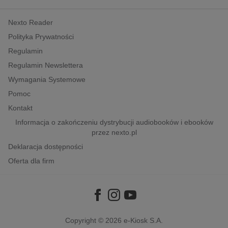
kobiece, lifestyle, kultura
Nexto Reader
polityka, społeczno-informacyjne
Polityka Prywatności
psychologiczne
Regulamin
inne
Regulamin Newslettera
popularno-naukowe
Wymagania Systemowe
historia
Pomoc
zdrowie
Kontakt
religie
Informacja o zakończeniu dystrybucji audiobooków i ebooków
przez nexto.pl
Deklaracja dostępności
Oferta dla firm
Copyright © 2026
e-Kiosk S.A.