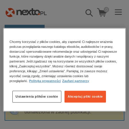
0
Pokaż/schowaj
wyszukiwarkę
E-prasa
Chcemy korzystać z plików cookies, aby zapewnić Ci najlepsze wrażenia
Kategorie
Strona główna
Oskar Sobański
podczas przeglądania naszego katalogu ebooków, audiobooków i e-prasy,
dostarczać spersonalizowane rekomendacje oraz udostępniać Ci najnowsze
Zobacz wszystkie E-prasa
funkcje, które rozwijamy dzięki analizie danych i współpracy z naszymi
partnerami. Jeśli zgadzasz się na korzystanie ze wszystkich plików cookies,
Oskar Sobański
kliknij „Zaakceptuj wszystkie”. Możesz również dostosować swoje
budownictwo, aranżacja wnętrz
preferencje, klikając „Zmień ustawienia”. Pamiętaj, że zawsze możesz
wycofać swoją zgodę, zmieniając ustawienia cookies lub
biznesowe, branżowe, gospodarka
przeglądarki.
Polityka prywatności
Zaufani partnerzy
darmowe wydania
Sortowanie
Filtrowanie
dzienniki
Ustawienia plików cookie
Akceptuj pliki cookie
edukacja
Fraza "
Oskar Sobański
" nie została
hobby, sport, rozrywka
odnaleziona w żadnej publikacji.
komputery, internet, technologie, informatyka