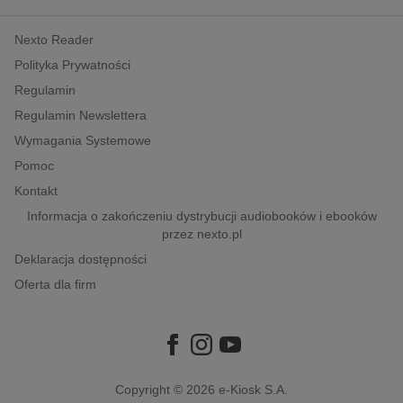
kobiece, lifestyle, kultura
Nexto Reader
polityka, społeczno-informacyjne
Polityka Prywatności
psychologiczne
Regulamin
inne
Regulamin Newslettera
popularno-naukowe
Wymagania Systemowe
historia
Pomoc
zdrowie
Kontakt
religie
Informacja o zakończeniu dystrybucji audiobooków i ebooków
przez nexto.pl
Deklaracja dostępności
Oferta dla firm
Copyright © 2026
e-Kiosk S.A.