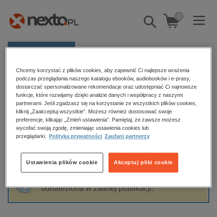
0
Pokaż/schowaj
wyszukiwarkę
E-prasa
Chcemy korzystać z plików cookies, aby zapewnić Ci najlepsze wrażenia
Kategorie
Strona główna
Angelika Borowska
podczas przeglądania naszego katalogu ebooków, audiobooków i e-prasy,
dostarczać spersonalizowane rekomendacje oraz udostępniać Ci najnowsze
Zobacz wszystkie E-prasa
funkcje, które rozwijamy dzięki analizie danych i współpracy z naszymi
partnerami. Jeśli zgadzasz się na korzystanie ze wszystkich plików cookies,
Angelika Borowska
kliknij „Zaakceptuj wszystkie”. Możesz również dostosować swoje
budownictwo, aranżacja wnętrz
preferencje, klikając „Zmień ustawienia”. Pamiętaj, że zawsze możesz
wycofać swoją zgodę, zmieniając ustawienia cookies lub
biznesowe, branżowe, gospodarka
przeglądarki.
Polityka prywatności
Zaufani partnerzy
darmowe wydania
Sortowanie
Filtrowanie
dzienniki
Ustawienia plików cookie
Akceptuj pliki cookie
edukacja
Fraza "
Angelika Borowska
" nie została
hobby, sport, rozrywka
odnaleziona w żadnej publikacji.
komputery, internet, technologie, informatyka