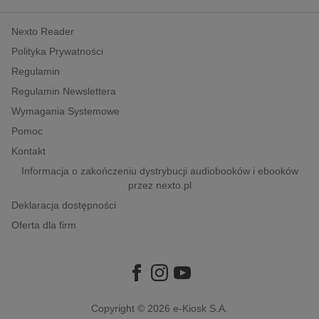
kobiece, lifestyle, kultura
Nexto Reader
polityka, społeczno-informacyjne
Polityka Prywatności
psychologiczne
Regulamin
inne
Regulamin Newslettera
popularno-naukowe
Wymagania Systemowe
historia
Pomoc
zdrowie
Kontakt
religie
Informacja o zakończeniu dystrybucji audiobooków i ebooków
przez nexto.pl
Deklaracja dostępności
Oferta dla firm
Copyright © 2026
e-Kiosk S.A.