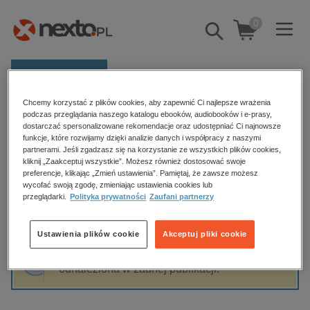
0
Pokaż/schowaj
wyszukiwarkę
E-prasa
Chcemy korzystać z plików cookies, aby zapewnić Ci najlepsze wrażenia
Kategorie
Strona główna
Augustyn Augustyn
podczas przeglądania naszego katalogu ebooków, audiobooków i e-prasy,
dostarczać spersonalizowane rekomendacje oraz udostępniać Ci najnowsze
Zobacz wszystkie E-prasa
funkcje, które rozwijamy dzięki analizie danych i współpracy z naszymi
partnerami. Jeśli zgadzasz się na korzystanie ze wszystkich plików cookies,
Augustyn Augustyn
kliknij „Zaakceptuj wszystkie”. Możesz również dostosować swoje
budownictwo, aranżacja wnętrz
preferencje, klikając „Zmień ustawienia”. Pamiętaj, że zawsze możesz
biznesowe, branżowe, gospodarka
wycofać swoją zgodę, zmieniając ustawienia cookies lub
przeglądarki.
Polityka prywatności
Zaufani partnerzy
darmowe wydania
Sortowanie
Filtrowanie
dzienniki
Ustawienia plików cookie
Akceptuj pliki cookie
edukacja
Fraza "
Augustyn Augustyn
" nie została
hobby, sport, rozrywka
odnaleziona w żadnej publikacji.
komputery, internet, technologie, informatyka