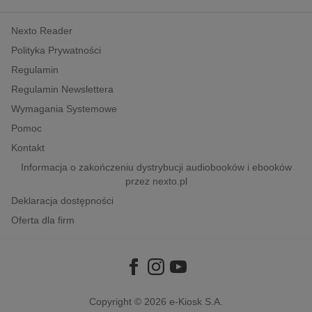
kobiece, lifestyle, kultura
Nexto Reader
polityka, społeczno-informacyjne
Polityka Prywatności
psychologiczne
Regulamin
inne
Regulamin Newslettera
popularno-naukowe
Wymagania Systemowe
historia
Pomoc
zdrowie
Kontakt
religie
Informacja o zakończeniu dystrybucji audiobooków i ebooków
przez nexto.pl
Deklaracja dostępności
Oferta dla firm
Copyright © 2026
e-Kiosk S.A.