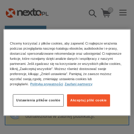
0
Pokaż/schowaj
wyszukiwarkę
E-prasa
Chcemy korzystać z plików cookies, aby zapewnić Ci najlepsze wrażenia
Kategorie
Strona główna
Marek Mazurkiewicz
podczas przeglądania naszego katalogu ebooków, audiobooków i e-prasy,
dostarczać spersonalizowane rekomendacje oraz udostępniać Ci najnowsze
Zobacz wszystkie E-prasa
funkcje, które rozwijamy dzięki analizie danych i współpracy z naszymi
partnerami. Jeśli zgadzasz się na korzystanie ze wszystkich plików cookies,
Marek Mazurkiewicz
kliknij „Zaakceptuj wszystkie”. Możesz również dostosować swoje
budownictwo, aranżacja wnętrz
preferencje, klikając „Zmień ustawienia”. Pamiętaj, że zawsze możesz
wycofać swoją zgodę, zmieniając ustawienia cookies lub
biznesowe, branżowe, gospodarka
przeglądarki.
Polityka prywatności
Zaufani partnerzy
darmowe wydania
Sortowanie
Filtrowanie
dzienniki
Ustawienia plików cookie
Akceptuj pliki cookie
edukacja
Fraza "
Marek Mazurkiewicz
" nie została
hobby, sport, rozrywka
odnaleziona w żadnej publikacji.
komputery, internet, technologie, informatyka