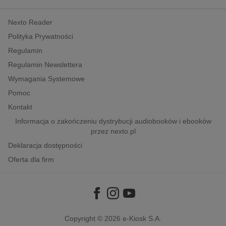
kobiece, lifestyle, kultura
Nexto Reader
polityka, społeczno-informacyjne
Polityka Prywatności
psychologiczne
Regulamin
inne
Regulamin Newslettera
popularno-naukowe
Wymagania Systemowe
historia
Pomoc
zdrowie
Kontakt
religie
Informacja o zakończeniu dystrybucji audiobooków i ebooków
przez nexto.pl
Deklaracja dostępności
Oferta dla firm
Copyright © 2026
e-Kiosk S.A.