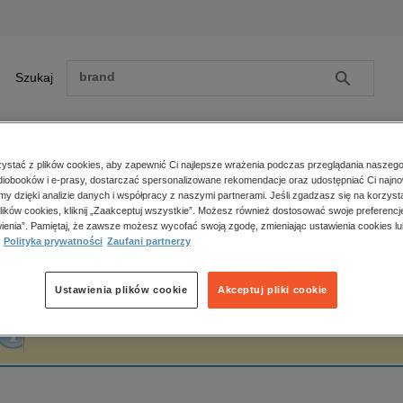
Szukaj
Szukaj
E-prasa
stać z plików cookies, aby zapewnić Ci najlepsze wrażenia podczas przeglądania naszego
iobooków i e-prasy, dostarczać spersonalizowane rekomendacje oraz udostępniać Ci najno
ona główna
Bucholski Rafał
amy dzięki analizie danych i współpracy z naszymi partnerami. Jeśli zgadzasz się na korzyst
lików cookies, kliknij „Zaakceptuj wszystkie”. Możesz również dostosować swoje preferencje
Zobacz wszystkie E-prasa
polityka, społeczno-informacyjne
ienia”. Pamiętaj, że zawsze możesz wycofać swoją zgodę, zmieniając ustawienia cookies lu
ucholski Rafał
Polityka prywatności
Zaufani partnerzy
psychologiczne
inne
popularno-naukowe
Ustawienia plików cookie
Akceptuj pliki cookie
historia
Fraza "
Bucholski Rafał
" nie została odnaleziona w żadnej publikacji.
zdrowie
religie