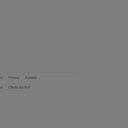
we
Pomoc
Kontakt
ci
Oferta dla firm