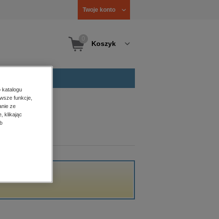
Twoje konto
0
Koszyk
 katalogu
wsze funkcje,
anie ze
, klikając
b