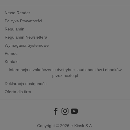
kobiece, lifestyle, kultura
Nexto Reader
polityka, społeczno-informacyjne
Polityka Prywatności
psychologiczne
Regulamin
inne
Regulamin Newslettera
popularno-naukowe
Wymagania Systemowe
historia
Pomoc
zdrowie
Kontakt
religie
Informacja o zakończeniu dystrybucji audiobooków i ebooków
przez nexto.pl
Deklaracja dostępności
Oferta dla firm
Copyright © 2026
e-Kiosk S.A.