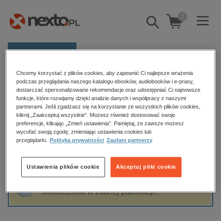
0
Pokaż/schowaj
wyszukiwarkę
E-prasa
Chcemy korzystać z plików cookies, aby zapewnić Ci najlepsze wrażenia
Kategorie
Strona główna
Ewelina Bogiel
podczas przeglądania naszego katalogu ebooków, audiobooków i e-prasy,
dostarczać spersonalizowane rekomendacje oraz udostępniać Ci najnowsze
Zobacz wszystkie E-prasa
funkcje, które rozwijamy dzięki analizie danych i współpracy z naszymi
partnerami. Jeśli zgadzasz się na korzystanie ze wszystkich plików cookies,
Ewelina Bogiel
kliknij „Zaakceptuj wszystkie”. Możesz również dostosować swoje
budownictwo, aranżacja wnętrz
preferencje, klikając „Zmień ustawienia”. Pamiętaj, że zawsze możesz
biznesowe, branżowe, gospodarka
wycofać swoją zgodę, zmieniając ustawienia cookies lub
przeglądarki.
Polityka prywatności
Zaufani partnerzy
darmowe wydania
Sortowanie
Filtrowanie
dzienniki
Ustawienia plików cookie
Akceptuj pliki cookie
edukacja
Fraza "
Ewelina Bogiel
" nie została
hobby, sport, rozrywka
odnaleziona w żadnej publikacji.
komputery, internet, technologie, informatyka