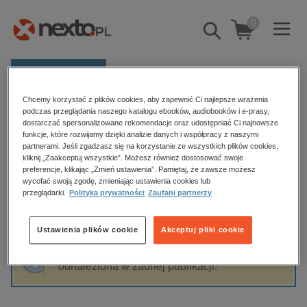
0
Pokaż/schowaj
wyszukiwarkę
E-prasa
Chcemy korzystać z plików cookies, aby zapewnić Ci najlepsze wrażenia
Kategorie
Strona główna
Grażyna Rompel
podczas przeglądania naszego katalogu ebooków, audiobooków i e-prasy,
dostarczać spersonalizowane rekomendacje oraz udostępniać Ci najnowsze
Zobacz wszystkie E-prasa
funkcje, które rozwijamy dzięki analizie danych i współpracy z naszymi
partnerami. Jeśli zgadzasz się na korzystanie ze wszystkich plików cookies,
Grażyna Rompel
kliknij „Zaakceptuj wszystkie”. Możesz również dostosować swoje
budownictwo, aranżacja wnętrz
preferencje, klikając „Zmień ustawienia”. Pamiętaj, że zawsze możesz
wycofać swoją zgodę, zmieniając ustawienia cookies lub
biznesowe, branżowe, gospodarka
przeglądarki.
Polityka prywatności
Zaufani partnerzy
darmowe wydania
Sortowanie
Filtrowanie
dzienniki
Ustawienia plików cookie
Akceptuj pliki cookie
edukacja
Fraza "
Grażyna Rompel
" nie została
hobby, sport, rozrywka
odnaleziona w żadnej publikacji.
komputery, internet, technologie, informatyka