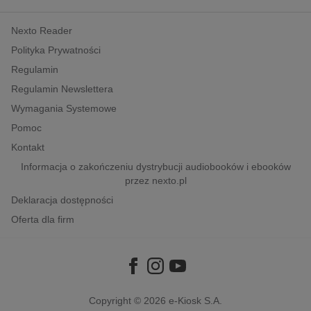
kobiece, lifestyle, kultura
Nexto Reader
polityka, społeczno-informacyjne
Polityka Prywatności
psychologiczne
Regulamin
inne
Regulamin Newslettera
popularno-naukowe
Wymagania Systemowe
historia
Pomoc
zdrowie
Kontakt
religie
Informacja o zakończeniu dystrybucji audiobooków i ebooków
przez nexto.pl
Deklaracja dostępności
Oferta dla firm
Copyright © 2026
e-Kiosk S.A.