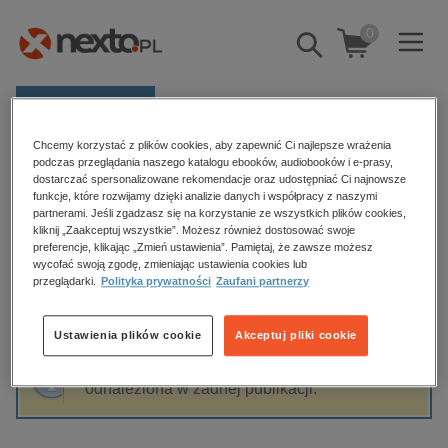
0
Pokaż/schowaj
wyszukiwarkę
E-prasa
Chcemy korzystać z plików cookies, aby zapewnić Ci najlepsze wrażenia
Kategorie
Strona główna
Ilona Przybojewska
podczas przeglądania naszego katalogu ebooków, audiobooków i e-prasy,
dostarczać spersonalizowane rekomendacje oraz udostępniać Ci najnowsze
Zobacz wszystkie E-prasa
funkcje, które rozwijamy dzięki analizie danych i współpracy z naszymi
partnerami. Jeśli zgadzasz się na korzystanie ze wszystkich plików cookies,
Ilona Przybojewska
kliknij „Zaakceptuj wszystkie”. Możesz również dostosować swoje
budownictwo, aranżacja wnętrz
preferencje, klikając „Zmień ustawienia”. Pamiętaj, że zawsze możesz
wycofać swoją zgodę, zmieniając ustawienia cookies lub
biznesowe, branżowe, gospodarka
przeglądarki.
Polityka prywatności
Zaufani partnerzy
darmowe wydania
Sortowanie
Filtrowanie
dzienniki
Ustawienia plików cookie
Akceptuj pliki cookie
edukacja
Fraza "
Ilona Przybojewska
" nie została
hobby, sport, rozrywka
odnaleziona w żadnej publikacji.
komputery, internet, technologie, informatyka