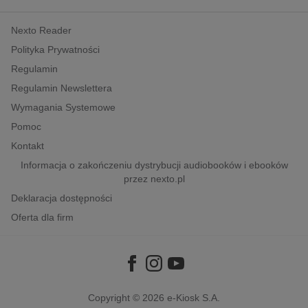
kobiece, lifestyle, kultura
Nexto Reader
polityka, społeczno-informacyjne
Polityka Prywatności
psychologiczne
Regulamin
inne
Regulamin Newslettera
popularno-naukowe
Wymagania Systemowe
historia
Pomoc
zdrowie
Kontakt
religie
Informacja o zakończeniu dystrybucji audiobooków i ebooków
przez nexto.pl
Deklaracja dostępności
Oferta dla firm
Copyright © 2026
e-Kiosk S.A.