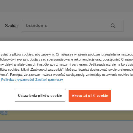
Szukaj
Szukaj
E-prasa
stać z plików cookies, aby zapewnić Ci najlepsze wrażenia podczas przeglądania naszego
iobooków i e-prasy, dostarczać spersonalizowane rekomendacje oraz udostępniać Ci najno
ona główna
Iwona Koza
amy dzięki analizie danych i współpracy z naszymi partnerami. Jeśli zgadzasz się na korzyst
lików cookies, kliknij „Zaakceptuj wszystkie”. Możesz również dostosować swoje preferencje
Zobacz wszystkie E-prasa
polityka, społeczno-informacyjne
ienia”. Pamiętaj, że zawsze możesz wycofać swoją zgodę, zmieniając ustawienia cookies lu
wona Koza
Polityka prywatności
Zaufani partnerzy
psychologiczne
inne
popularno-naukowe
Ustawienia plików cookie
Akceptuj pliki cookie
historia
Fraza "
Iwona Koza
" nie została odnaleziona w żadnej publikacji.
zdrowie
religie