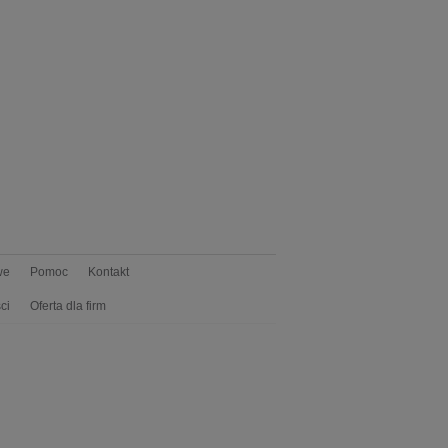
we
Pomoc
Kontakt
ci
Oferta dla firm