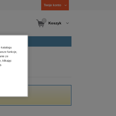
Twoje konto
0
Koszyk
 katalogu
wsze funkcje,
anie ze
, klikając
b