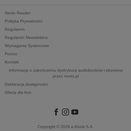
kobiece, lifestyle, kultura
Nexto Reader
polityka, społeczno-informacyjne
Polityka Prywatności
psychologiczne
Regulamin
inne
Regulamin Newslettera
popularno-naukowe
Wymagania Systemowe
historia
Pomoc
zdrowie
Kontakt
religie
Informacja o zakończeniu dystrybucji audiobooków i ebooków
przez nexto.pl
Deklaracja dostępności
Oferta dla firm
Copyright © 2026
e-Kiosk S.A.