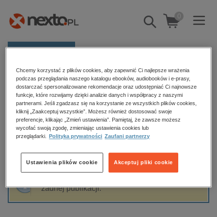
0
Pokaż/schowaj
wyszukiwarkę
E-prasa
Chcemy korzystać z plików cookies, aby zapewnić Ci najlepsze wrażenia
Kategorie
Strona główna
Lena Staś
podczas przeglądania naszego katalogu ebooków, audiobooków i e-prasy,
dostarczać spersonalizowane rekomendacje oraz udostępniać Ci najnowsze
Zobacz wszystkie E-prasa
funkcje, które rozwijamy dzięki analizie danych i współpracy z naszymi
partnerami. Jeśli zgadzasz się na korzystanie ze wszystkich plików cookies,
Lena Staś
kliknij „Zaakceptuj wszystkie”. Możesz również dostosować swoje
budownictwo, aranżacja wnętrz
preferencje, klikając „Zmień ustawienia”. Pamiętaj, że zawsze możesz
wycofać swoją zgodę, zmieniając ustawienia cookies lub
biznesowe, branżowe, gospodarka
przeglądarki.
Polityka prywatności
Zaufani partnerzy
darmowe wydania
Sortowanie
Filtrowanie
dzienniki
Ustawienia plików cookie
Akceptuj pliki cookie
edukacja
Fraza "
Lena Staś
" nie została odnaleziona w
hobby, sport, rozrywka
żadnej publikacji.
komputery, internet, technologie, informatyka