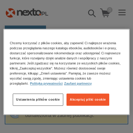
0
Pokaż/schowaj
wyszukiwarkę
E-prasa
Chcemy korzystać z plików cookies, aby zapewnić Ci najlepsze wrażenia
Kategorie
Strona główna
Jacek Jemielity
podczas przeglądania naszego katalogu ebooków, audiobooków i e-prasy,
dostarczać spersonalizowane rekomendacje oraz udostępniać Ci najnowsze
Zobacz wszystkie E-prasa
funkcje, które rozwijamy dzięki analizie danych i współpracy z naszymi
partnerami. Jeśli zgadzasz się na korzystanie ze wszystkich plików cookies,
Jacek Jemielity
kliknij „Zaakceptuj wszystkie”. Możesz również dostosować swoje
budownictwo, aranżacja wnętrz
preferencje, klikając „Zmień ustawienia”. Pamiętaj, że zawsze możesz
wycofać swoją zgodę, zmieniając ustawienia cookies lub
biznesowe, branżowe, gospodarka
przeglądarki.
Polityka prywatności
Zaufani partnerzy
darmowe wydania
Sortowanie
Filtrowanie
dzienniki
Ustawienia plików cookie
Akceptuj pliki cookie
edukacja
Fraza "
Jacek Jemielity
" nie została
hobby, sport, rozrywka
odnaleziona w żadnej publikacji.
komputery, internet, technologie, informatyka