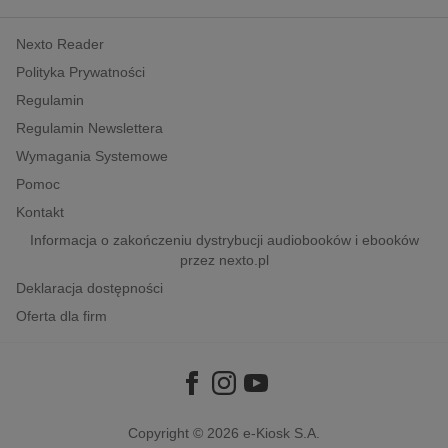
kobiece, lifestyle, kultura
Nexto Reader
polityka, społeczno-informacyjne
Polityka Prywatności
psychologiczne
Regulamin
inne
Regulamin Newslettera
popularno-naukowe
Wymagania Systemowe
historia
Pomoc
zdrowie
Kontakt
religie
Informacja o zakończeniu dystrybucji audiobooków i ebooków
przez nexto.pl
Deklaracja dostępności
Oferta dla firm
Copyright © 2026
e-Kiosk S.A.