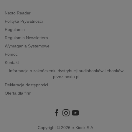
kobiece, lifestyle, kultura
Nexto Reader
polityka, społeczno-informacyjne
Polityka Prywatności
psychologiczne
Regulamin
inne
Regulamin Newslettera
popularno-naukowe
Wymagania Systemowe
historia
Pomoc
zdrowie
Kontakt
religie
Informacja o zakończeniu dystrybucji audiobooków i ebooków
przez nexto.pl
Deklaracja dostępności
Oferta dla firm
Copyright © 2026
e-Kiosk S.A.