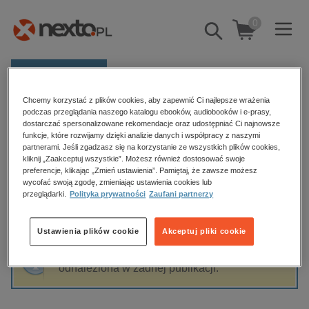
0
Pokaż/schowaj
wyszukiwarkę
E-prasa
Chcemy korzystać z plików cookies, aby zapewnić Ci najlepsze wrażenia
Kategorie
Strona główna
Paweł Rozenkiewicz
podczas przeglądania naszego katalogu ebooków, audiobooków i e-prasy,
dostarczać spersonalizowane rekomendacje oraz udostępniać Ci najnowsze
Zobacz wszystkie E-prasa
funkcje, które rozwijamy dzięki analizie danych i współpracy z naszymi
partnerami. Jeśli zgadzasz się na korzystanie ze wszystkich plików cookies,
Paweł Rozenkiewicz
kliknij „Zaakceptuj wszystkie”. Możesz również dostosować swoje
budownictwo, aranżacja wnętrz
preferencje, klikając „Zmień ustawienia”. Pamiętaj, że zawsze możesz
wycofać swoją zgodę, zmieniając ustawienia cookies lub
biznesowe, branżowe, gospodarka
przeglądarki.
Polityka prywatności
Zaufani partnerzy
darmowe wydania
Sortowanie
Filtrowanie
dzienniki
Ustawienia plików cookie
Akceptuj pliki cookie
edukacja
Fraza "
Paweł Rozenkiewicz
" nie została
hobby, sport, rozrywka
odnaleziona w żadnej publikacji.
komputery, internet, technologie, informatyka