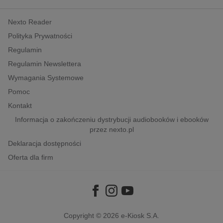
kobiece, lifestyle, kultura
Nexto Reader
polityka, społeczno-informacyjne
Polityka Prywatności
psychologiczne
Regulamin
inne
Regulamin Newslettera
popularno-naukowe
Wymagania Systemowe
historia
Pomoc
zdrowie
Kontakt
religie
Informacja o zakończeniu dystrybucji audiobooków i ebooków
przez nexto.pl
Deklaracja dostępności
Oferta dla firm
Copyright © 2026
e-Kiosk S.A.