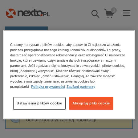
0
Pokaż/schowaj
wyszukiwarkę
E-prasa
Chcemy korzystać z plików cookies, aby zapewnić Ci najlepsze wrażenia
Kategorie
Strona główna
Magdalena Kwiecień
podczas przeglądania naszego katalogu ebooków, audiobooków i e-prasy,
dostarczać spersonalizowane rekomendacje oraz udostępniać Ci najnowsze
Zobacz wszystkie E-prasa
funkcje, które rozwijamy dzięki analizie danych i współpracy z naszymi
partnerami. Jeśli zgadzasz się na korzystanie ze wszystkich plików cookies,
Magdalena Kwiecień
kliknij „Zaakceptuj wszystkie”. Możesz również dostosować swoje
budownictwo, aranżacja wnętrz
preferencje, klikając „Zmień ustawienia”. Pamiętaj, że zawsze możesz
wycofać swoją zgodę, zmieniając ustawienia cookies lub
biznesowe, branżowe, gospodarka
przeglądarki.
Polityka prywatności
Zaufani partnerzy
darmowe wydania
Sortowanie
Filtrowanie
dzienniki
Ustawienia plików cookie
Akceptuj pliki cookie
edukacja
Fraza "
Magdalena Kwiecień
" nie została
hobby, sport, rozrywka
odnaleziona w żadnej publikacji.
komputery, internet, technologie, informatyka