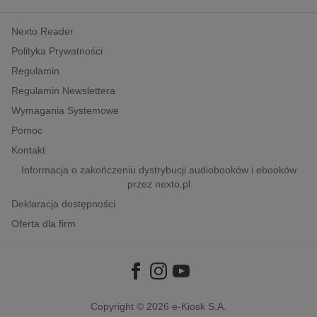
kobiece, lifestyle, kultura
Nexto Reader
polityka, społeczno-informacyjne
Polityka Prywatności
psychologiczne
Regulamin
inne
Regulamin Newslettera
popularno-naukowe
Wymagania Systemowe
historia
Pomoc
zdrowie
Kontakt
religie
Informacja o zakończeniu dystrybucji audiobooków i ebooków
przez nexto.pl
Deklaracja dostępności
Oferta dla firm
Copyright © 2026
e-Kiosk S.A.