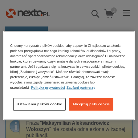
0
Pokaż/schowaj
wyszukiwarkę
E-prasa
Chcemy korzystać z plików cookies, aby zapewnić Ci najlepsze wrażenia
Kategorie
Strona główna
Maksymilian Aleksandrowicz Wołoszyn
podczas przeglądania naszego katalogu ebooków, audiobooków i e-prasy,
dostarczać spersonalizowane rekomendacje oraz udostępniać Ci najnowsze
Zobacz wszystkie E-prasa
funkcje, które rozwijamy dzięki analizie danych i współpracy z naszymi
partnerami. Jeśli zgadzasz się na korzystanie ze wszystkich plików cookies,
Maksymilian Aleksandrowicz
kliknij „Zaakceptuj wszystkie”. Możesz również dostosować swoje
budownictwo, aranżacja wnętrz
preferencje, klikając „Zmień ustawienia”. Pamiętaj, że zawsze możesz
Wołoszyn
biznesowe, branżowe, gospodarka
wycofać swoją zgodę, zmieniając ustawienia cookies lub
przeglądarki.
Polityka prywatności
Zaufani partnerzy
darmowe wydania
dzienniki
Ustawienia plików cookie
Akceptuj pliki cookie
Sortowanie
Filtrowanie
edukacja
hobby, sport, rozrywka
Fraza "
Maksymilian Aleksandrowicz
komputery, internet, technologie, informatyka
Wołoszyn
" nie została odnaleziona w żadnej
publikacji.