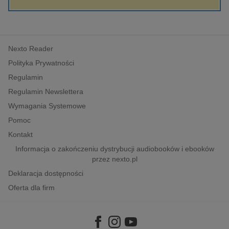
kobiece, lifestyle, kultura
polityka, społeczno-informacyjne
psychologiczne
Nexto Reader
inne
Polityka Prywatności
popularno-naukowe
Regulamin
historia
Regulamin Newslettera
zdrowie
Wymagania Systemowe
religie
Pomoc
Kontakt
Informacja o zakończeniu dystrybucji audiobooków i ebooków
przez nexto.pl
Deklaracja dostępności
Oferta dla firm