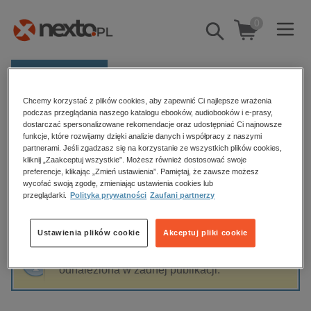
0
Pokaż/schowaj
wyszukiwarkę
E-prasa
Chcemy korzystać z plików cookies, aby zapewnić Ci najlepsze wrażenia
Kategorie
Strona główna
Michał Matuszak
podczas przeglądania naszego katalogu ebooków, audiobooków i e-prasy,
dostarczać spersonalizowane rekomendacje oraz udostępniać Ci najnowsze
Zobacz wszystkie E-prasa
funkcje, które rozwijamy dzięki analizie danych i współpracy z naszymi
partnerami. Jeśli zgadzasz się na korzystanie ze wszystkich plików cookies,
Michał Matuszak
kliknij „Zaakceptuj wszystkie”. Możesz również dostosować swoje
budownictwo, aranżacja wnętrz
preferencje, klikając „Zmień ustawienia”. Pamiętaj, że zawsze możesz
wycofać swoją zgodę, zmieniając ustawienia cookies lub
biznesowe, branżowe, gospodarka
przeglądarki.
Polityka prywatności
Zaufani partnerzy
darmowe wydania
Sortowanie
Filtrowanie
dzienniki
Ustawienia plików cookie
Akceptuj pliki cookie
edukacja
Fraza "
Michał Matuszak
" nie została
hobby, sport, rozrywka
odnaleziona w żadnej publikacji.
komputery, internet, technologie, informatyka