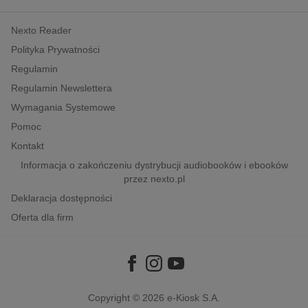
kobiece, lifestyle, kultura
Nexto Reader
polityka, społeczno-informacyjne
Polityka Prywatności
psychologiczne
Regulamin
inne
Regulamin Newslettera
popularno-naukowe
Wymagania Systemowe
historia
Pomoc
zdrowie
Kontakt
religie
Informacja o zakończeniu dystrybucji audiobooków i ebooków
przez nexto.pl
Deklaracja dostępności
Oferta dla firm
Copyright © 2026
e-Kiosk S.A.