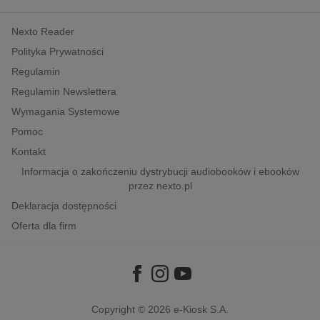
kobiece, lifestyle, kultura
Nexto Reader
polityka, społeczno-informacyjne
Polityka Prywatności
psychologiczne
Regulamin
inne
Regulamin Newslettera
popularno-naukowe
Wymagania Systemowe
historia
Pomoc
zdrowie
Kontakt
religie
Informacja o zakończeniu dystrybucji audiobooków i ebooków
przez nexto.pl
Deklaracja dostępności
Oferta dla firm
Copyright © 2026
e-Kiosk S.A.