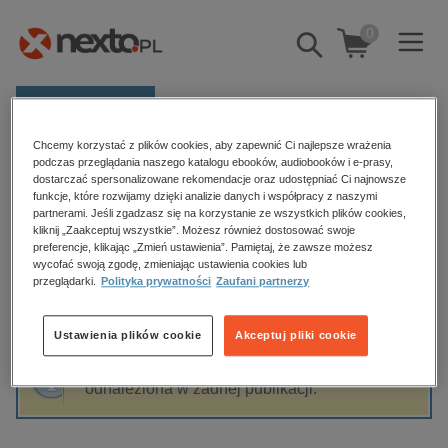
0
Pokaż/schowaj
wyszukiwarkę
E-prasa
Chcemy korzystać z plików cookies, aby zapewnić Ci najlepsze wrażenia
Kategorie
Strona główna
Urszula Torbus
podczas przeglądania naszego katalogu ebooków, audiobooków i e-prasy,
dostarczać spersonalizowane rekomendacje oraz udostępniać Ci najnowsze
Zobacz wszystkie E-prasa
funkcje, które rozwijamy dzięki analizie danych i współpracy z naszymi
partnerami. Jeśli zgadzasz się na korzystanie ze wszystkich plików cookies,
Urszula Torbus
kliknij „Zaakceptuj wszystkie”. Możesz również dostosować swoje
budownictwo, aranżacja wnętrz
preferencje, klikając „Zmień ustawienia”. Pamiętaj, że zawsze możesz
wycofać swoją zgodę, zmieniając ustawienia cookies lub
biznesowe, branżowe, gospodarka
przeglądarki.
Polityka prywatności
Zaufani partnerzy
darmowe wydania
Sortowanie
Filtrowanie
dzienniki
Ustawienia plików cookie
Akceptuj pliki cookie
edukacja
Fraza "
Urszula Torbus
" nie została
hobby, sport, rozrywka
odnaleziona w żadnej publikacji.
komputery, internet, technologie, informatyka