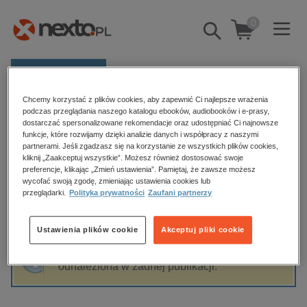
0
Pokaż/schowaj
wyszukiwarkę
E-prasa
Chcemy korzystać z plików cookies, aby zapewnić Ci najlepsze wrażenia
Kategorie
Strona główna
Rafał Pasternak
podczas przeglądania naszego katalogu ebooków, audiobooków i e-prasy,
dostarczać spersonalizowane rekomendacje oraz udostępniać Ci najnowsze
Zobacz wszystkie E-prasa
funkcje, które rozwijamy dzięki analizie danych i współpracy z naszymi
partnerami. Jeśli zgadzasz się na korzystanie ze wszystkich plików cookies,
Rafał Pasternak
kliknij „Zaakceptuj wszystkie”. Możesz również dostosować swoje
budownictwo, aranżacja wnętrz
preferencje, klikając „Zmień ustawienia”. Pamiętaj, że zawsze możesz
wycofać swoją zgodę, zmieniając ustawienia cookies lub
biznesowe, branżowe, gospodarka
przeglądarki.
Polityka prywatności
Zaufani partnerzy
darmowe wydania
Sortowanie
Filtrowanie
dzienniki
Ustawienia plików cookie
Akceptuj pliki cookie
edukacja
Fraza "
Rafał Pasternak
" nie została
hobby, sport, rozrywka
odnaleziona w żadnej publikacji.
komputery, internet, technologie, informatyka