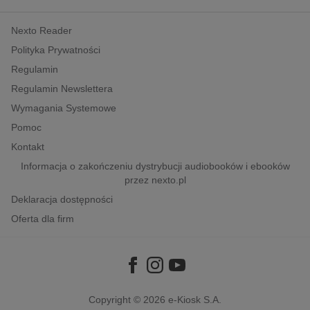
kobiece, lifestyle, kultura
Nexto Reader
polityka, społeczno-informacyjne
Polityka Prywatności
psychologiczne
Regulamin
inne
Regulamin Newslettera
popularno-naukowe
Wymagania Systemowe
historia
Pomoc
zdrowie
Kontakt
religie
Informacja o zakończeniu dystrybucji audiobooków i ebooków
przez nexto.pl
Deklaracja dostępności
Oferta dla firm
Copyright © 2026
e-Kiosk S.A.