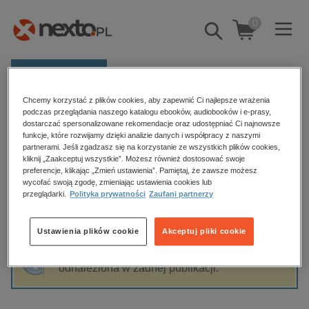
0
Pokaż/schowaj
wyszukiwarkę
E-prasa
Chcemy korzystać z plików cookies, aby zapewnić Ci najlepsze wrażenia
Kategorie
Strona główna
Wojciech Bożek
podczas przeglądania naszego katalogu ebooków, audiobooków i e-prasy,
dostarczać spersonalizowane rekomendacje oraz udostępniać Ci najnowsze
Zobacz wszystkie E-prasa
funkcje, które rozwijamy dzięki analizie danych i współpracy z naszymi
partnerami. Jeśli zgadzasz się na korzystanie ze wszystkich plików cookies,
Wojciech Bożek
kliknij „Zaakceptuj wszystkie”. Możesz również dostosować swoje
budownictwo, aranżacja wnętrz
preferencje, klikając „Zmień ustawienia”. Pamiętaj, że zawsze możesz
wycofać swoją zgodę, zmieniając ustawienia cookies lub
biznesowe, branżowe, gospodarka
przeglądarki.
Polityka prywatności
Zaufani partnerzy
darmowe wydania
Sortowanie
Filtrowanie
dzienniki
Ustawienia plików cookie
Akceptuj pliki cookie
edukacja
Fraza "
Wojciech Bożek
" nie została
hobby, sport, rozrywka
odnaleziona w żadnej publikacji.
komputery, internet, technologie, informatyka