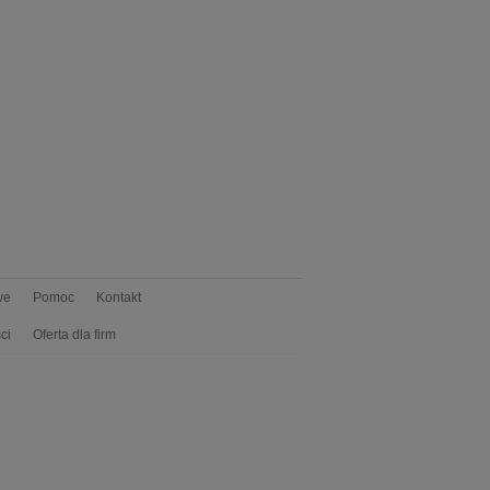
we
Pomoc
Kontakt
ci
Oferta dla firm