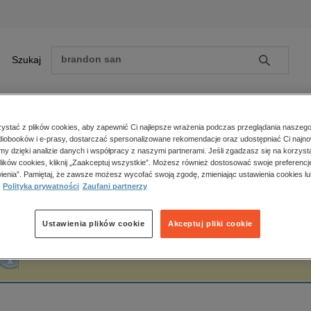
Szukaj
Szukaj
E-prasa
stać z plików cookies, aby zapewnić Ci najlepsze wrażenia podczas przeglądania naszego
iobooków i e-prasy, dostarczać spersonalizowane rekomendacje oraz udostępniać Ci najno
ona główna
Wiesław Jasiński
amy dzięki analizie danych i współpracy z naszymi partnerami. Jeśli zgadzasz się na korzyst
lików cookies, kliknij „Zaakceptuj wszystkie”. Możesz również dostosować swoje preferencje
Zobacz wszystkie E-prasa
polityka, społeczno-informacyjne
ienia”. Pamiętaj, że zawsze możesz wycofać swoją zgodę, zmieniając ustawienia cookies lu
iesław Jasiński
Polityka prywatności
Zaufani partnerzy
psychologiczne
inne
popularno-naukowe
Ustawienia plików cookie
Akceptuj pliki cookie
historia
Fraza "
Wiesław Jasiński
" nie została odnaleziona w żadnej publikacji.
zdrowie
religie