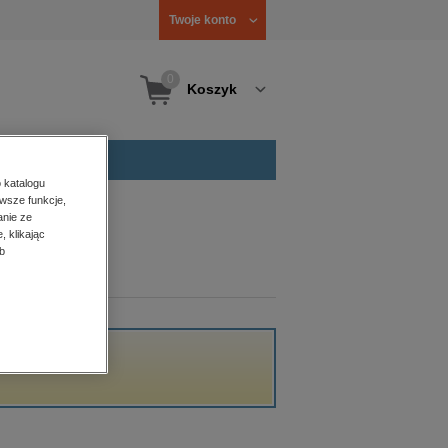
Twoje konto
0
Koszyk
 katalogu
wsze funkcje,
anie ze
, klikając
b