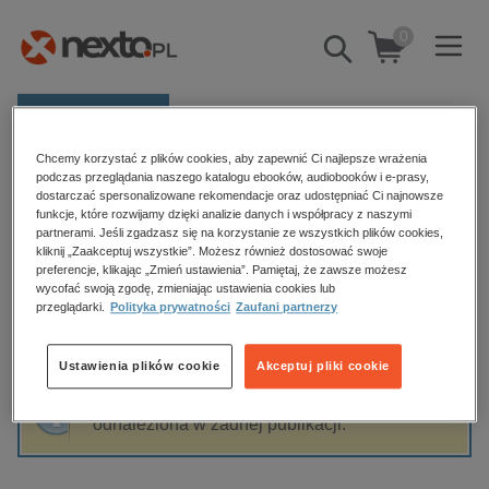
0
Pokaż/schowaj
wyszukiwarkę
E-prasa
Chcemy korzystać z plików cookies, aby zapewnić Ci najlepsze wrażenia
Kategorie
Strona główna
Wojciech Piszewski
podczas przeglądania naszego katalogu ebooków, audiobooków i e-prasy,
dostarczać spersonalizowane rekomendacje oraz udostępniać Ci najnowsze
Zobacz wszystkie E-prasa
funkcje, które rozwijamy dzięki analizie danych i współpracy z naszymi
partnerami. Jeśli zgadzasz się na korzystanie ze wszystkich plików cookies,
Wojciech Piszewski
kliknij „Zaakceptuj wszystkie”. Możesz również dostosować swoje
budownictwo, aranżacja wnętrz
preferencje, klikając „Zmień ustawienia”. Pamiętaj, że zawsze możesz
wycofać swoją zgodę, zmieniając ustawienia cookies lub
biznesowe, branżowe, gospodarka
przeglądarki.
Polityka prywatności
Zaufani partnerzy
darmowe wydania
Sortowanie
Filtrowanie
dzienniki
Ustawienia plików cookie
Akceptuj pliki cookie
edukacja
Fraza "
Wojciech Piszewski
" nie została
hobby, sport, rozrywka
odnaleziona w żadnej publikacji.
komputery, internet, technologie, informatyka