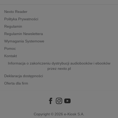
kobiece, lifestyle, kultura
Nexto Reader
polityka, społeczno-informacyjne
Polityka Prywatności
psychologiczne
Regulamin
inne
Regulamin Newslettera
popularno-naukowe
Wymagania Systemowe
historia
Pomoc
zdrowie
Kontakt
religie
Informacja o zakończeniu dystrybucji audiobooków i ebooków
przez nexto.pl
Deklaracja dostępności
Oferta dla firm
Copyright © 2026
e-Kiosk S.A.