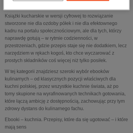
kobiece, lifestyle, kultura
MOBI i PDF
polityka, społeczno-informacyjne
Książki kucharskie w wersji cyfrowej to rozwiązanie
psychologiczne
stworzone nie dla ozdoby półek i nie dla efektownego
kadru na portalu społecznościowym, ale dla tych, którzy
inne
naprawdę gotują – w rytmie codzienności, w
popularno-naukowe
przestrzeniach, gdzie przepis staje się nie dodatkiem, lecz
historia
narzędziem w rękach kogoś, kto chce wyczarować z
zdrowie
prostych składników coś więcej niż tylko posiłek.
religie
W tej kategorii znajdziesz szeroki wybór ebooków
kulinarnych – od klasycznych pozycji właściwych dla
kuchni polskiej, przez wszystkie kuchnie świata, aż po
tomy skupione na wyrafinowanych technikach gotowania,
które łączą ambicję z dostępnością, zachowując przy tym
zdrowy dystans do kulinarnego fachu.
Ebooki – kuchnia. Przepisy, które da się ugotować – i które
mają sens