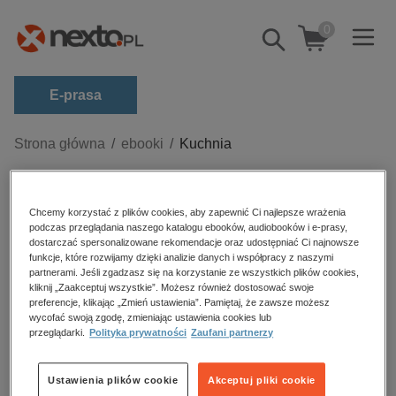
0
Pokaż/schowaj
wyszukiwarkę
E-prasa
Kategorie
Strona główna
ebooki
Kuchnia
Zobacz wszystkie E-prasa
Kuchnia – ebooki
budownictwo, aranżacja wnętrz
Chcemy korzystać z plików cookies, aby zapewnić Ci najlepsze wrażenia
podczas przeglądania naszego katalogu ebooków, audiobooków i e-prasy,
biznesowe, branżowe, gospodarka
dostarczać spersonalizowane rekomendacje oraz udostępniać Ci najnowsze
funkcje, które rozwijamy dzięki analizie danych i współpracy z naszymi
darmowe wydania
partnerami. Jeśli zgadzasz się na korzystanie ze wszystkich plików cookies,
Sortowanie
Filtrowanie
kliknij „Zaakceptuj wszystkie”. Możesz również dostosować swoje
dzienniki
preferencje, klikając „Zmień ustawienia”. Pamiętaj, że zawsze możesz
edukacja
Brak produktów.
wycofać swoją zgodę, zmieniając ustawienia cookies lub
przeglądarki.
Polityka prywatności
Zaufani partnerzy
hobby, sport, rozrywka
komputery, internet, technologie, informatyka
Ustawienia plików cookie
Akceptuj pliki cookie
Ebooki – kuchnia.
Ebooki kulinarne w formacie EPUB,