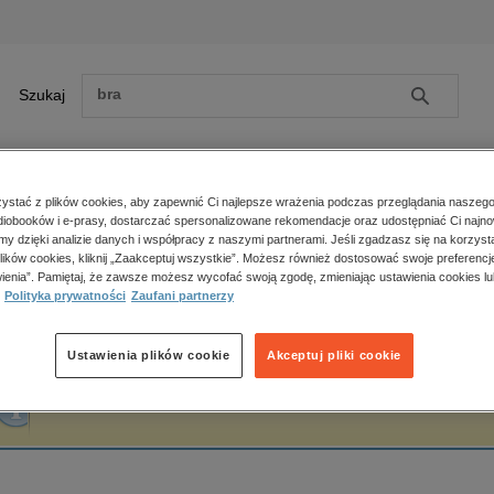
Szukaj
Szukaj
E-prasa
stać z plików cookies, aby zapewnić Ci najlepsze wrażenia podczas przeglądania naszego
iobooków i e-prasy, dostarczać spersonalizowane rekomendacje oraz udostępniać Ci najno
ona główna
Joanna Szachta
amy dzięki analizie danych i współpracy z naszymi partnerami. Jeśli zgadzasz się na korzyst
lików cookies, kliknij „Zaakceptuj wszystkie”. Możesz również dostosować swoje preferencje
Zobacz wszystkie E-prasa
polityka, społeczno-informacyjne
ienia”. Pamiętaj, że zawsze możesz wycofać swoją zgodę, zmieniając ustawienia cookies lu
oanna Szachta
Polityka prywatności
Zaufani partnerzy
psychologiczne
inne
popularno-naukowe
Ustawienia plików cookie
Akceptuj pliki cookie
historia
Fraza "
Joanna Szachta
" nie została odnaleziona w żadnej publikacji.
zdrowie
religie