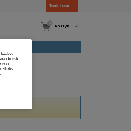
Twoje konto
0
Koszyk
 katalogu
wsze funkcje,
anie ze
, klikając
b