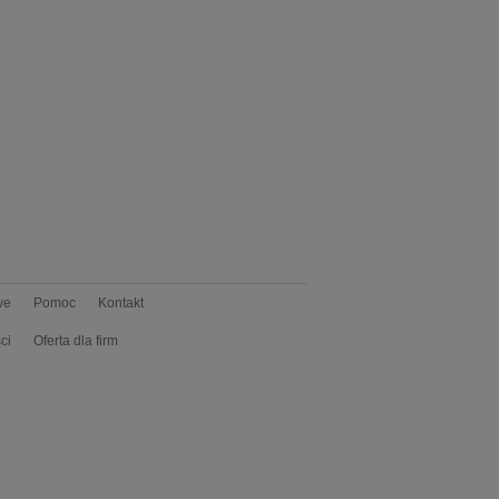
we
Pomoc
Kontakt
ci
Oferta dla firm