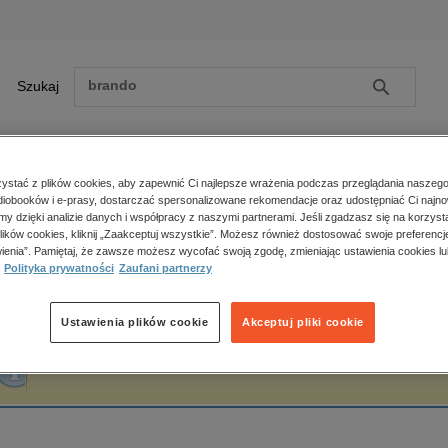
Szukaj
Szukaj
E-prasa
stać z plików cookies, aby zapewnić Ci najlepsze wrażenia podczas przeglądania naszego
iobooków i e-prasy, dostarczać spersonalizowane rekomendacje oraz udostępniać Ci najno
ona główna
Ludwina Klein
amy dzięki analizie danych i współpracy z naszymi partnerami. Jeśli zgadzasz się na korzyst
lików cookies, kliknij „Zaakceptuj wszystkie”. Możesz również dostosować swoje preferencje
Zobacz wszystkie E-prasa
polityka, społeczno-informacyjne
ienia”. Pamiętaj, że zawsze możesz wycofać swoją zgodę, zmieniając ustawienia cookies lu
udwina Klein
Polityka prywatności
Zaufani partnerzy
psychologiczne
inne
popularno-naukowe
Ustawienia plików cookie
Akceptuj pliki cookie
historia
Fraza "
Ludwina Klein
" nie została odnaleziona w żadnej publikacji.
zdrowie
religie