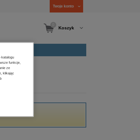
Twoje konto
0
Koszyk
 katalogu
wsze funkcje,
anie ze
, klikając
b