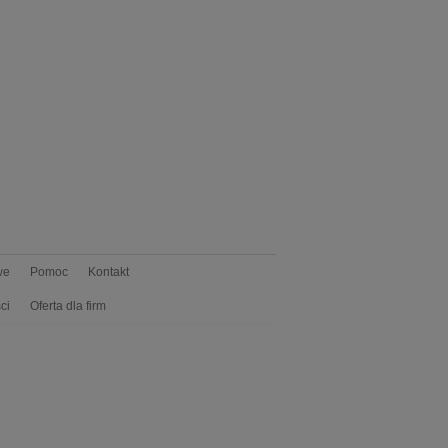
we
Pomoc
Kontakt
ci
Oferta dla firm