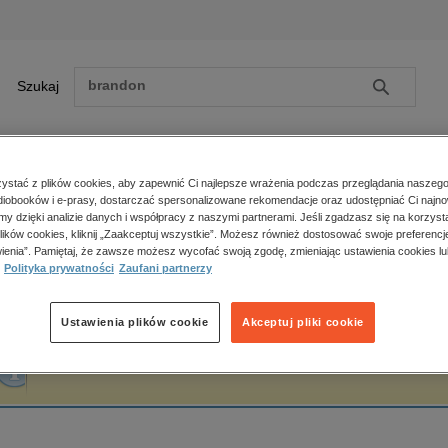
Szukaj
Szukaj
E-prasa
stać z plików cookies, aby zapewnić Ci najlepsze wrażenia podczas przeglądania naszego
iobooków i e-prasy, dostarczać spersonalizowane rekomendacje oraz udostępniać Ci najno
ona główna
Michał Pochodyła
amy dzięki analizie danych i współpracy z naszymi partnerami. Jeśli zgadzasz się na korzyst
lików cookies, kliknij „Zaakceptuj wszystkie”. Możesz również dostosować swoje preferencje
Zobacz wszystkie E-prasa
polityka, społeczno-informacyjne
ienia”. Pamiętaj, że zawsze możesz wycofać swoją zgodę, zmieniając ustawienia cookies lu
ichał Pochodyła
Polityka prywatności
Zaufani partnerzy
psychologiczne
inne
popularno-naukowe
Ustawienia plików cookie
Akceptuj pliki cookie
historia
Fraza "
Michał Pochodyła
" nie została odnaleziona w żadnej publikacji.
zdrowie
religie