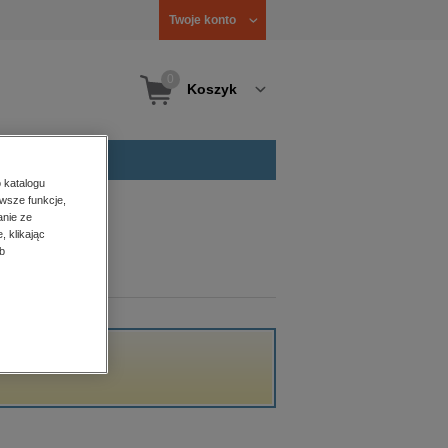
Twoje konto
0
Koszyk
 katalogu
wsze funkcje,
anie ze
, klikając
b