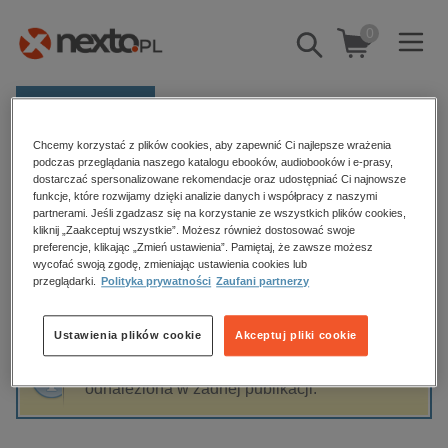
0
Pokaż/schowaj
wyszukiwarkę
E-prasa
Chcemy korzystać z plików cookies, aby zapewnić Ci najlepsze wrażenia
Kategorie
Strona główna
Marek Wasiński
podczas przeglądania naszego katalogu ebooków, audiobooków i e-prasy,
dostarczać spersonalizowane rekomendacje oraz udostępniać Ci najnowsze
Zobacz wszystkie E-prasa
funkcje, które rozwijamy dzięki analizie danych i współpracy z naszymi
partnerami. Jeśli zgadzasz się na korzystanie ze wszystkich plików cookies,
Marek Wasiński
kliknij „Zaakceptuj wszystkie”. Możesz również dostosować swoje
budownictwo, aranżacja wnętrz
preferencje, klikając „Zmień ustawienia”. Pamiętaj, że zawsze możesz
wycofać swoją zgodę, zmieniając ustawienia cookies lub
biznesowe, branżowe, gospodarka
przeglądarki.
Polityka prywatności
Zaufani partnerzy
darmowe wydania
Sortowanie
Filtrowanie
dzienniki
Ustawienia plików cookie
Akceptuj pliki cookie
edukacja
Fraza "
Marek Wasiński
" nie została
hobby, sport, rozrywka
odnaleziona w żadnej publikacji.
komputery, internet, technologie, informatyka