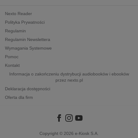
kobiece, lifestyle, kultura
Nexto Reader
polityka, społeczno-informacyjne
Polityka Prywatności
psychologiczne
Regulamin
inne
Regulamin Newslettera
popularno-naukowe
Wymagania Systemowe
historia
Pomoc
zdrowie
Kontakt
religie
Informacja o zakończeniu dystrybucji audiobooków i ebooków
przez nexto.pl
Deklaracja dostępności
Oferta dla firm
Copyright © 2026
e-Kiosk S.A.