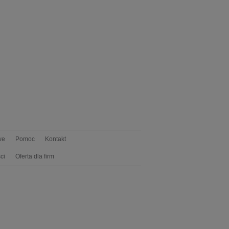
we
Pomoc
Kontakt
ci
Oferta dla firm