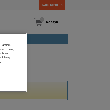
Twoje konto
0
Koszyk
 katalogu
wsze funkcje,
anie ze
, klikając
b