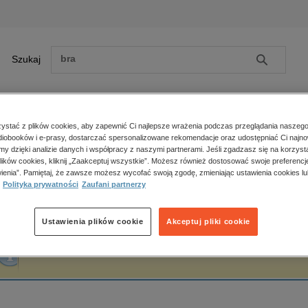
Szukaj
Szukaj
E-prasa
stać z plików cookies, aby zapewnić Ci najlepsze wrażenia podczas przeglądania naszego
iobooków i e-prasy, dostarczać spersonalizowane rekomendacje oraz udostępniać Ci najno
ona główna
Mateusz Jankowski
amy dzięki analizie danych i współpracy z naszymi partnerami. Jeśli zgadzasz się na korzyst
lików cookies, kliknij „Zaakceptuj wszystkie”. Możesz również dostosować swoje preferencje
Zobacz wszystkie E-prasa
polityka, społeczno-informacyjne
ienia”. Pamiętaj, że zawsze możesz wycofać swoją zgodę, zmieniając ustawienia cookies lu
ateusz Jankowski
Polityka prywatności
Zaufani partnerzy
psychologiczne
inne
popularno-naukowe
Ustawienia plików cookie
Akceptuj pliki cookie
historia
Fraza "
Mateusz Jankowski
" nie została odnaleziona w żadnej publikacji.
zdrowie
religie