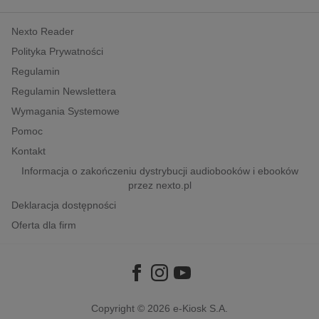
kobiece, lifestyle, kultura
Nexto Reader
polityka, społeczno-informacyjne
Polityka Prywatności
psychologiczne
Regulamin
inne
Regulamin Newslettera
popularno-naukowe
Wymagania Systemowe
historia
Pomoc
zdrowie
Kontakt
religie
Informacja o zakończeniu dystrybucji audiobooków i ebooków
przez nexto.pl
Deklaracja dostępności
Oferta dla firm
Copyright © 2026
e-Kiosk S.A.