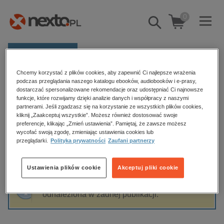
0
Pokaż/schowaj
wyszukiwarkę
E-prasa
Chcemy korzystać z plików cookies, aby zapewnić Ci najlepsze wrażenia
Kategorie
Strona główna
Aleksander Panasiuk
podczas przeglądania naszego katalogu ebooków, audiobooków i e-prasy,
dostarczać spersonalizowane rekomendacje oraz udostępniać Ci najnowsze
Zobacz wszystkie E-prasa
funkcje, które rozwijamy dzięki analizie danych i współpracy z naszymi
partnerami. Jeśli zgadzasz się na korzystanie ze wszystkich plików cookies,
Aleksander Panasiuk
kliknij „Zaakceptuj wszystkie”. Możesz również dostosować swoje
budownictwo, aranżacja wnętrz
preferencje, klikając „Zmień ustawienia”. Pamiętaj, że zawsze możesz
wycofać swoją zgodę, zmieniając ustawienia cookies lub
biznesowe, branżowe, gospodarka
przeglądarki.
Polityka prywatności
Zaufani partnerzy
darmowe wydania
Sortowanie
Filtrowanie
dzienniki
Ustawienia plików cookie
Akceptuj pliki cookie
edukacja
Fraza "
Aleksander Panasiuk
" nie została
hobby, sport, rozrywka
odnaleziona w żadnej publikacji.
komputery, internet, technologie, informatyka