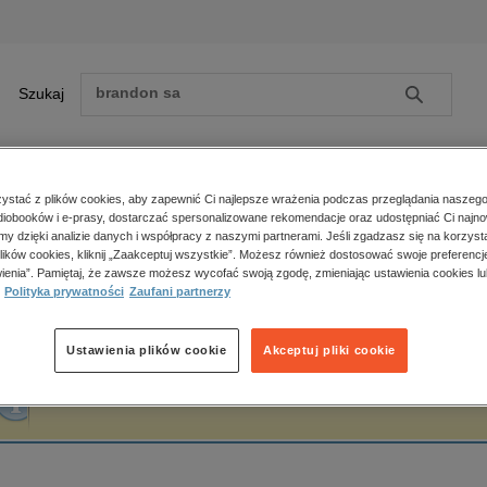
Szukaj
Szukaj
E-prasa
stać z plików cookies, aby zapewnić Ci najlepsze wrażenia podczas przeglądania naszego
iobooków i e-prasy, dostarczać spersonalizowane rekomendacje oraz udostępniać Ci najno
ona główna
Barbara Serafin
amy dzięki analizie danych i współpracy z naszymi partnerami. Jeśli zgadzasz się na korzyst
lików cookies, kliknij „Zaakceptuj wszystkie”. Możesz również dostosować swoje preferencje
Zobacz wszystkie E-prasa
polityka, społeczno-informacyjne
ienia”. Pamiętaj, że zawsze możesz wycofać swoją zgodę, zmieniając ustawienia cookies lu
arbara Serafin
Polityka prywatności
Zaufani partnerzy
psychologiczne
inne
popularno-naukowe
Ustawienia plików cookie
Akceptuj pliki cookie
historia
Fraza "
Barbara Serafin
" nie została odnaleziona w żadnej publikacji.
zdrowie
religie