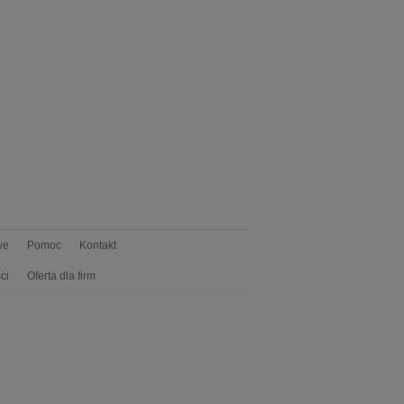
we
Pomoc
Kontakt
ci
Oferta dla firm