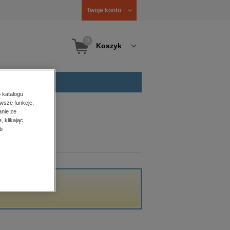
Twoje konto
0
Koszyk
 katalogu
wsze funkcje,
anie ze
, klikając
b