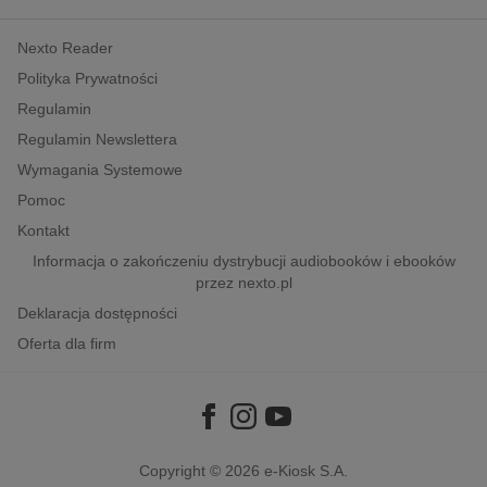
kobiece, lifestyle, kultura
Nexto Reader
polityka, społeczno-informacyjne
Polityka Prywatności
psychologiczne
Regulamin
inne
Regulamin Newslettera
popularno-naukowe
Wymagania Systemowe
historia
Pomoc
zdrowie
Kontakt
religie
Informacja o zakończeniu dystrybucji audiobooków i ebooków
przez nexto.pl
Deklaracja dostępności
Oferta dla firm
Copyright © 2026
e-Kiosk S.A.