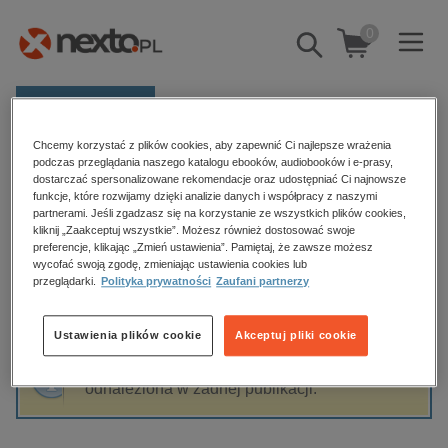
0
Pokaż/schowaj
wyszukiwarkę
E-prasa
Chcemy korzystać z plików cookies, aby zapewnić Ci najlepsze wrażenia
Kategorie
Strona główna
Anna Wójtowicz
podczas przeglądania naszego katalogu ebooków, audiobooków i e-prasy,
dostarczać spersonalizowane rekomendacje oraz udostępniać Ci najnowsze
Zobacz wszystkie E-prasa
funkcje, które rozwijamy dzięki analizie danych i współpracy z naszymi
partnerami. Jeśli zgadzasz się na korzystanie ze wszystkich plików cookies,
Anna Wójtowicz
kliknij „Zaakceptuj wszystkie”. Możesz również dostosować swoje
budownictwo, aranżacja wnętrz
preferencje, klikając „Zmień ustawienia”. Pamiętaj, że zawsze możesz
wycofać swoją zgodę, zmieniając ustawienia cookies lub
biznesowe, branżowe, gospodarka
przeglądarki.
Polityka prywatności
Zaufani partnerzy
darmowe wydania
Sortowanie
Filtrowanie
dzienniki
Ustawienia plików cookie
Akceptuj pliki cookie
edukacja
Fraza "
Anna Wójtowicz
" nie została
hobby, sport, rozrywka
odnaleziona w żadnej publikacji.
komputery, internet, technologie, informatyka