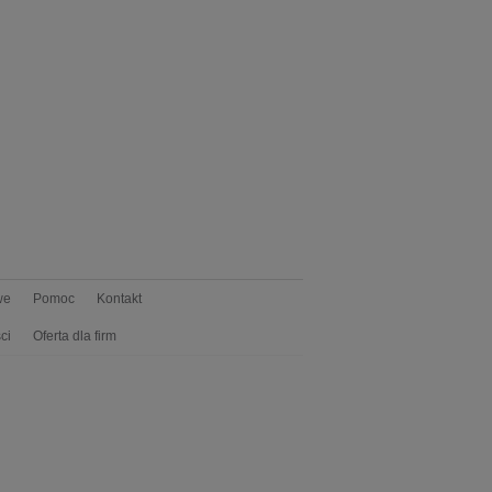
we
Pomoc
Kontakt
ci
Oferta dla firm