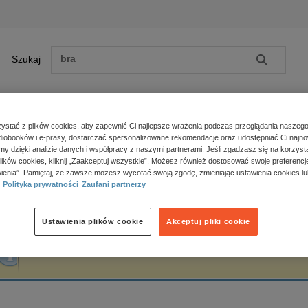
Szukaj
Szukaj
E-prasa
stać z plików cookies, aby zapewnić Ci najlepsze wrażenia podczas przeglądania naszego
iobooków i e-prasy, dostarczać spersonalizowane rekomendacje oraz udostępniać Ci najno
ona główna
Piotr Majewski
amy dzięki analizie danych i współpracy z naszymi partnerami. Jeśli zgadzasz się na korzyst
lików cookies, kliknij „Zaakceptuj wszystkie”. Możesz również dostosować swoje preferencje
Zobacz wszystkie E-prasa
polityka, społeczno-informacyjne
ienia”. Pamiętaj, że zawsze możesz wycofać swoją zgodę, zmieniając ustawienia cookies lu
iotr Majewski
Polityka prywatności
Zaufani partnerzy
psychologiczne
inne
popularno-naukowe
Ustawienia plików cookie
Akceptuj pliki cookie
historia
Fraza "
Piotr Majewski
" nie została odnaleziona w żadnej publikacji.
zdrowie
religie