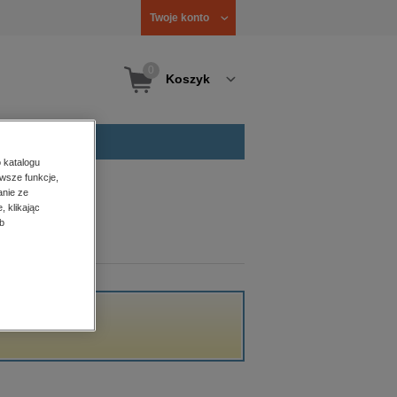
Twoje konto
0
Koszyk
 katalogu
wsze funkcje,
anie ze
, klikając
b