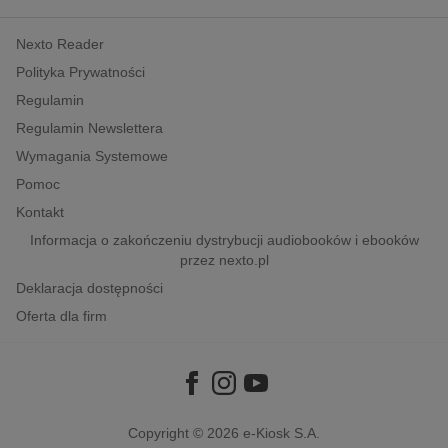
kobiece, lifestyle, kultura
Nexto Reader
polityka, społeczno-informacyjne
Polityka Prywatności
psychologiczne
Regulamin
inne
Regulamin Newslettera
popularno-naukowe
Wymagania Systemowe
historia
Pomoc
zdrowie
Kontakt
religie
Informacja o zakończeniu dystrybucji audiobooków i ebooków
przez nexto.pl
Deklaracja dostępności
Oferta dla firm
Copyright © 2026
e-Kiosk S.A.