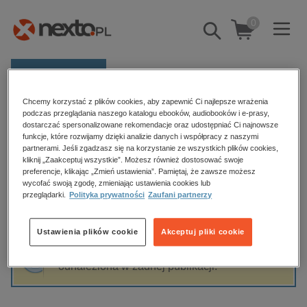
0
Pokaż/schowaj
wyszukiwarkę
E-prasa
Chcemy korzystać z plików cookies, aby zapewnić Ci najlepsze wrażenia
Kategorie
Strona główna
Stanisław Waltoś
podczas przeglądania naszego katalogu ebooków, audiobooków i e-prasy,
dostarczać spersonalizowane rekomendacje oraz udostępniać Ci najnowsze
Zobacz wszystkie E-prasa
funkcje, które rozwijamy dzięki analizie danych i współpracy z naszymi
partnerami. Jeśli zgadzasz się na korzystanie ze wszystkich plików cookies,
Stanisław Waltoś
kliknij „Zaakceptuj wszystkie”. Możesz również dostosować swoje
budownictwo, aranżacja wnętrz
preferencje, klikając „Zmień ustawienia”. Pamiętaj, że zawsze możesz
biznesowe, branżowe, gospodarka
wycofać swoją zgodę, zmieniając ustawienia cookies lub
przeglądarki.
Polityka prywatności
Zaufani partnerzy
darmowe wydania
Sortowanie
Filtrowanie
dzienniki
Ustawienia plików cookie
Akceptuj pliki cookie
edukacja
Fraza "
Stanisław Waltoś
" nie została
hobby, sport, rozrywka
odnaleziona w żadnej publikacji.
komputery, internet, technologie, informatyka